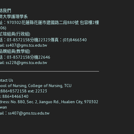
絡我們
濟大學護理學系
址：970302花蓮縣花蓮市建國路二段880號 包容樓2樓
206)
芷瑄組員(行政組)
：03-8572158分機22323傳真：(03)8466340
ail: ss407@gms.tcu.edu.tw
品嫻
組員(教學組)
：03-8572158分機22646
ail: ss228@gms.tcu.edu.tw
tact Us
ool of Nursing, College of Nursing, TCU
l:886+8572158 ext: 22323
x: 886+
8466340
ress: No. 880, Sec. 2, Jianguo Rd., Hualien City, 970302
iwan
ail：
ss407
@gms.tcu.edu.tw