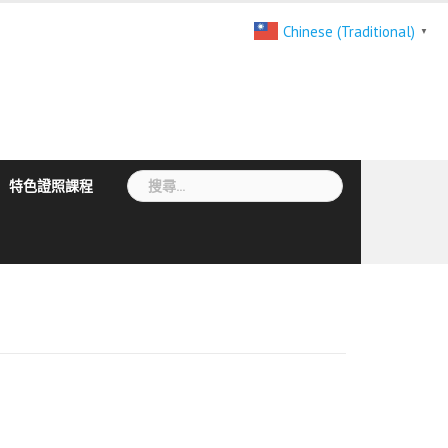
Chinese (Traditional)
▼
搜
特色證照課程
尋
關
鍵
字: