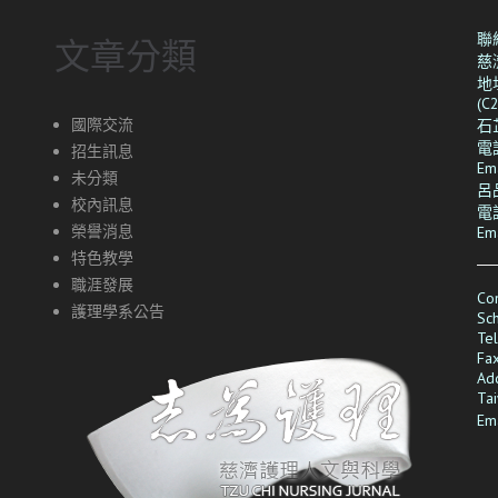
聯
文章分類
慈
地
(C
國際交流
石
電話
招生訊息
Em
未分類
呂
校內訊息
電話
榮譽消息
Em
特色教學
職涯發展
Con
護理學系公告
Sch
Te
Fa
Add
Ta
Em