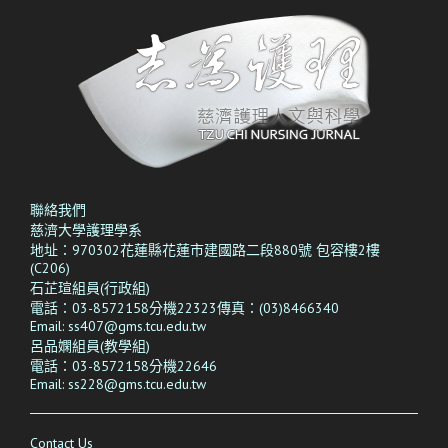
聯絡我們
慈濟大學護理學系
地址：970302花蓮縣花蓮市建國路二段880號 包容樓2樓
(C206)
石芷瑄組員(行政組)
電話：03-8572158分機22323傳真：(03)8466340
Email: ss407@gms.tcu.edu.tw
呂品嫻
組員(教學組)
電話：03-8572158分機22646
Email: ss228@gms.tcu.edu.tw
Contact Us