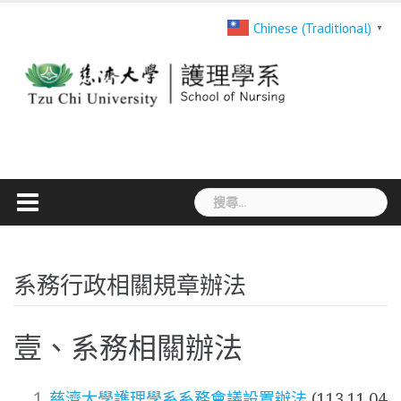
Skip
Chinese (Traditional)
▼
to
content
搜
尋
關
鍵
系務行政相關規章辦法
字:
壹、系務相關辦法
慈濟大學護理學系系務會議設置辦法
(113.11.04