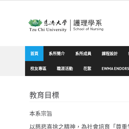
Skip
to
content
首頁
系所簡介
系所成員
課程設計
校友專區
職涯活動
花絮
EWMA ENDOR
教育目標
本系宗旨
以慈悲喜捨之精神，為社會培育「尊重