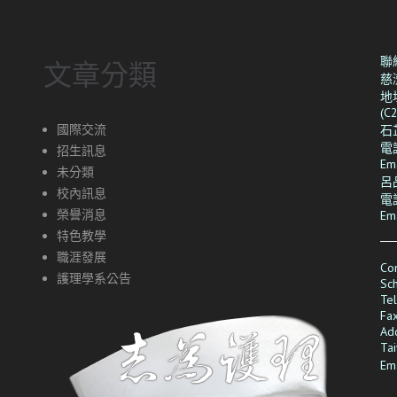
聯
文章分類
慈
地
(C
國際交流
石
電話
招生訊息
Em
未分類
呂
校內訊息
電話
榮譽消息
Em
特色教學
職涯發展
Con
護理學系公告
Sch
Te
Fa
Add
Ta
Em