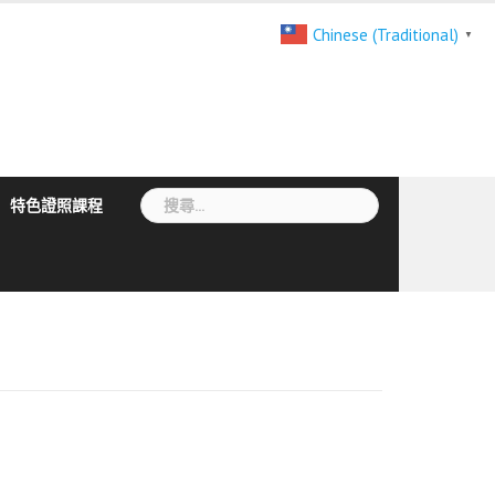
Chinese (Traditional)
▼
搜
特色證照課程
尋
關
鍵
字: