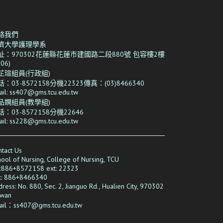
絡我們
濟大學護理學系
址：970302花蓮縣花蓮市建國路二段880號 包容樓2樓
206)
芷瑄組員(行政組)
：03-8572158分機22323傳真：(03)8466340
ail: ss407@gms.tcu.edu.tw
品嫻
組員(教學組)
：03-8572158分機22646
ail: ss228@gms.tcu.edu.tw
tact Us
ool of Nursing, College of Nursing, TCU
l:886+8572158 ext: 22323
x: 886+
8466340
ress: No. 880, Sec. 2, Jianguo Rd., Hualien City, 970302
iwan
ail：
ss407
@gms.tcu.edu.tw