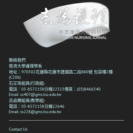
聯絡我們
慈濟大學護理學系
地址：970302花蓮縣花蓮市建國路二段880號 包容樓2樓
(C206)
石芷瑄組員(行政組)
電話：03-8572158分機22323傳真：(03)8466340
Email: ss407@gms.tcu.edu.tw
呂品嫻
組員(教學組)
電話：03-8572158分機22646
Email: ss228@gms.tcu.edu.tw
Contact Us