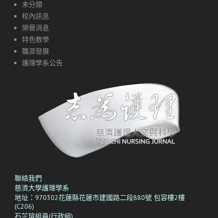
未分類
校內訊息
榮譽消息
特色教學
職涯發展
護理學系公告
聯絡我們
慈濟大學護理學系
地址：970302花蓮縣花蓮市建國路二段880號 包容樓2樓
(C206)
石芷瑄組員(行政組)