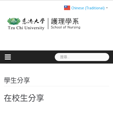
Skip
Chinese (Traditional)
▼
to
content
搜
尋
關
鍵
學生分享
字:
在校生分享