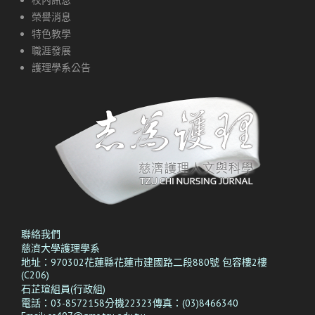
校內訊息
榮譽消息
特色教學
職涯發展
護理學系公告
聯絡我們
慈濟大學護理學系
地址：970302花蓮縣花蓮市建國路二段880號 包容樓2樓
(C206)
石芷瑄組員(行政組)
電話：03-8572158分機22323傳真：(03)8466340