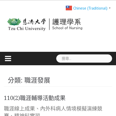
Skip
Chinese (Traditional)
▼
to
content
搜
尋
關
鍵
分類:
職涯發展
字:
110(2)職涯輔導活動成果
職涯線上成果、內外科病人情境模擬演練競
賽、精神科實習