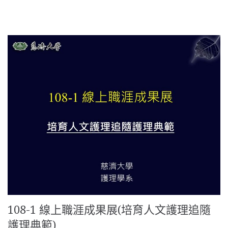
108-1 線上職涯成果展(培育人文護理追隨
護理典範)