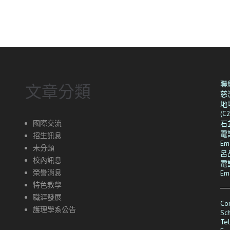
聯
文章分類
慈
地
(C
國際交流
石
電話
招生訊息
Em
未分類
呂
校內訊息
電話
榮譽消息
Em
特色教學
職涯發展
Con
護理學系公告
Sch
Te