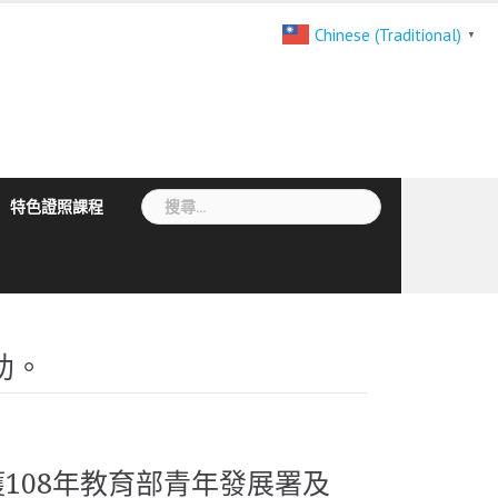
Chinese (Traditional)
▼
搜
特色證照課程
尋
關
鍵
字:
助。
108年教育部青年發展署及