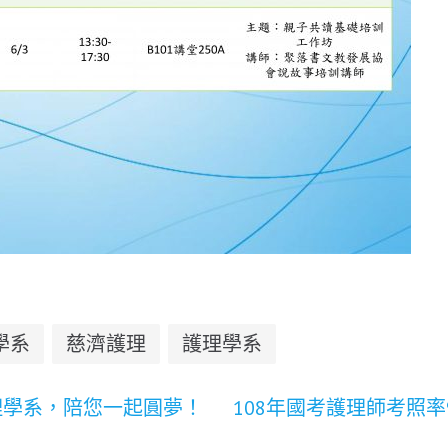
學系
慈濟護理
護理學系
理學系，陪您一起圓夢！
108年國考護理師考照率94