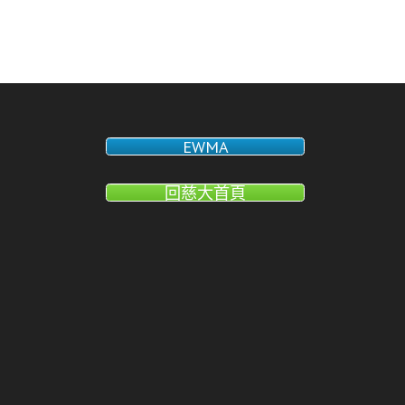
章
導
覽
EWMA
回慈大首頁