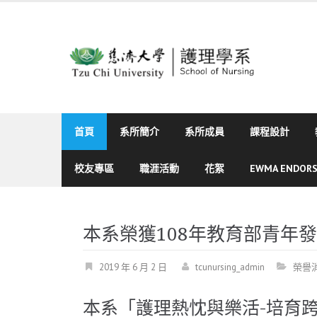
Skip
to
content
首頁
系所簡介
系所成員
課程設計
校友專區
職涯活動
花絮
EWMA ENDOR
本系榮獲108年教育部青年
2019 年 6 月 2 日
tcunursing_admin
榮譽
本系「護理熱忱與樂活-培育