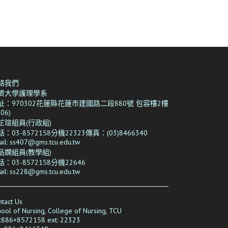
絡我們
濟大學護理學系
址：970302花蓮縣花蓮市建國路二段880號 包容樓2樓
206)
芷瑄組員(行政組)
：03-8572158分機22323傳真：(03)8466340
ail: ss407@gms.tcu.edu.tw
品嫻
組員(教學組)
：03-8572158分機22646
ail: ss228@gms.tcu.edu.tw
tact Us
ool of Nursing, College of Nursing, TCU
l:886+8572158 ext: 22323