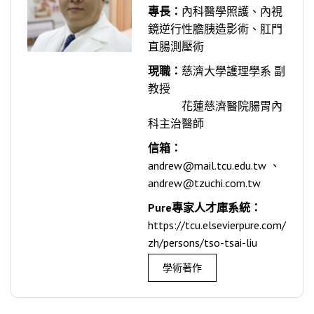
專長：
內科醫學照護、內視
鏡逆行性膽胰造影術、肛門
直腸測壓術
現職：
慈濟大學護理學系 副
教授
花蓮慈濟醫院腸胃內
科主治醫師
信箱：
andrew@mail.tcu.edu.tw 、
andrew@tzuchi.com.tw
Pure專家人才庫系統：
https://tcu.elsevierpure.com/
zh/persons/tso-tsai-liu
學術著作