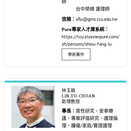
師
台中榮總 護理師
信箱：
sflu@gms.tcu.edu.tw
Pure專家人才庫系統：
https://tcu.elsevierpure.com/
zh/persons/shiou-fang-lu
學術著作
林玉娟
LIN,YU-CHUAN
助理教授
專長：
質性研究、安寧療
護、專案評值研究、護理倫
理、腫瘤/家庭/實證護理