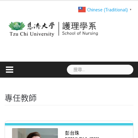
Skip
Chinese (Traditional)
▼
to
content
搜
尋
關
鍵
專任教師
字:
彭台珠