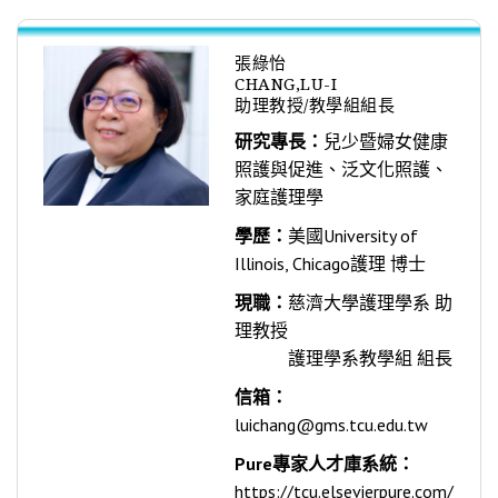
張綠怡
CHANG,LU-I
助理教授/教學組組長
研究專長：
兒少暨婦女健康
照護與促進、泛文化照護、
家庭護理學
學歷：
美國University of
Illinois, Chicago護理 博士
現職：
慈濟大學護理學系 助
理教授
護理學系教學組 組長
信箱：
luichang@gms.tcu.edu.tw
Pure專家人才庫系統：
https://tcu.elsevierpure.com/