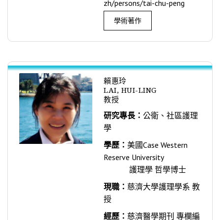
zh/persons/tai-chu-peng
學術著作
賴惠玲
LAI, HUI-LING
教授
研究專長：
公衛、社區護理
學
學歷：
美國Case Western
Reserve University
護理學 哲學博士
現職：
慈濟大學護理學系 教
授
經歷：
慈濟醫學期刊 專欄編