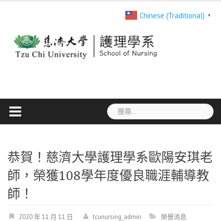
Skip
Chinese (Traditional)
▼
to
content
搜
尋
關
鍵
恭賀！慈濟大學護理學系歐陽安琪老
字:
師，榮獲108學年度優良職涯輔導教
師！
2020 年 11 月 11 日
tcunursing_admin
榮譽消息